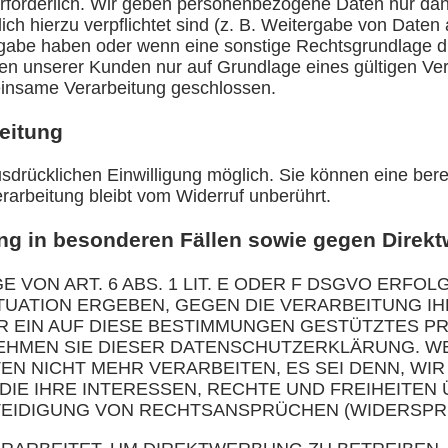
rforderlich. Wir geben personenbezogene Daten nur dan
tzlich hierzu verpflichtet sind (z. B. Weitergabe von Dat
ergabe haben oder wenn eine sonstige Rechtsgrundlage d
 unserer Kunden nur auf Grundlage eines gültigen Vertr
insame Verarbeitung geschlossen.
beitung
drücklichen Einwilligung möglich. Sie können eine bereits
rarbeitung bleibt vom Widerruf unberührt.
g in besonderen Fällen sowie gegen Direkt
ON ART. 6 ABS. 1 LIT. E ODER F DSGVO ERFOLG
ITUATION ERGEBEN, GEGEN DIE VERARBEITUNG
R EIN AUF DIESE BESTIMMUNGEN GESTÜTZTES PR
NEHMEN SIE DIESER DATENSCHUTZERKLÄRUNG. W
N NICHT MEHR VERARBEITEN, ES SEI DENN, W
DIE IHRE INTERESSEN, RECHTE UND FREIHEITEN
IDIGUNG VON RECHTSANSPRÜCHEN (WIDERSPRUCH